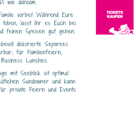
 Di wie dahoam.
amilie vorbei! Während Eure
 toben, lasst Ihr es Euch bei
nd feinen Speisen gut gehen.
iebevoll dekorierte Separees
rbar, für Familienfeiern,
 Business Lunches.
e mit Seeblick ist optimal
mütlichen Sundowner und kann
ür private Feiern und Events