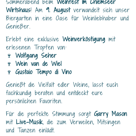
Sommerabend beim
Weinfest im Chiemseer
Wirtshaus
! Am
9. August
verwandelt sich unser
Biergarten in eine Oase für Weinliebhaber und
Genießer.
Erlebt eine exklusive
Weinverköstigung
mit
erlesenen Tropfen von:
🍷
Wolfgang Seher
🍷
Wein van de Wiel
🍷
Gustaio Tempo di Vino
Genießt die Vielfalt edler Weine, lasst euch
fachkundig beraten und entdeckt eure
persönlichen Favoriten.
Für die perfekte Stimmung sorgt
Garry Mason
mit
Live-Musik
, die zum Verweilen, Mitsingen
und Tanzen einlädt.